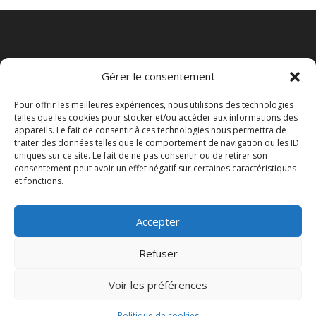
Gérer le consentement
Pour offrir les meilleures expériences, nous utilisons des technologies
telles que les cookies pour stocker et/ou accéder aux informations des
appareils. Le fait de consentir à ces technologies nous permettra de
traiter des données telles que le comportement de navigation ou les ID
uniques sur ce site. Le fait de ne pas consentir ou de retirer son
consentement peut avoir un effet négatif sur certaines caractéristiques
et fonctions.
Politique de cookies (UE)
Accepter
Politique de confidentialité
Mentions légales
Contact
Je prends rendez-vous
Refuser
Voir les préférences
Propulsé par
WordPress
et hébergé par
Infomaniak
/ Photos en robe Crédit Chloé Guilhem
Politique de cookies