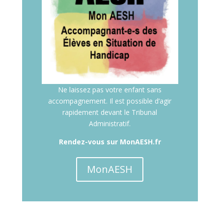
Ne laissez pas votre enfant sans
accompagnement. Il est possible d’agir
rapidement devant le Tribunal
Administratif.
Rendez-vous sur MonAESH.fr
MonAESH