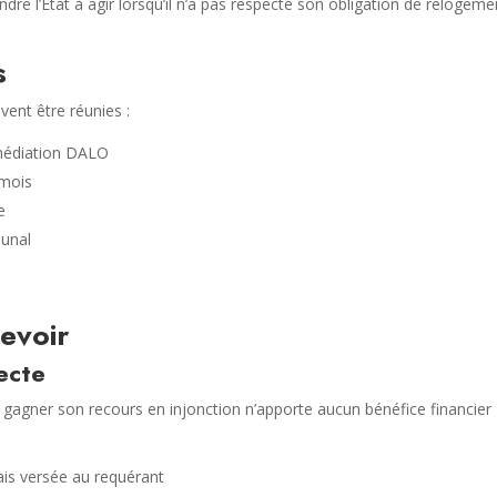
dre l’État à agir lorsqu’il n’a pas respecté son obligation de relogeme
s
vent être réunies :
 médiation DALO
6 mois
e
bunal
evoir
ecte
 gagner son recours en injonction n’apporte aucun bénéfice financier
mais versée au requérant