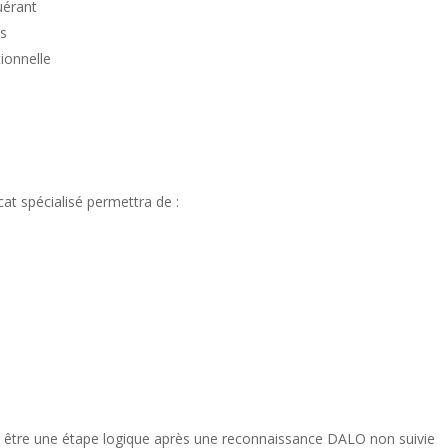
uérant
is
tionnelle
cat spécialisé permettra de :
er être une étape logique après une reconnaissance DALO non suivie